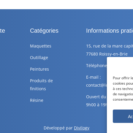
te
Catégories
Informations prat
Maquettes
15, rue de la mare capi
77680 Roissy-en-Brie
Outillage
Téléphone : +33 6 88 77
Peintures
E-mail :
Pour offrir 
Produits de
cookies pour
contact@lescolleursdepl
finitions
à ces techn
de navigatio
Ouvert du Lundi au Sa
consentement
Résine
9h00 à 19h00
Ac
Développé par
Divilogy