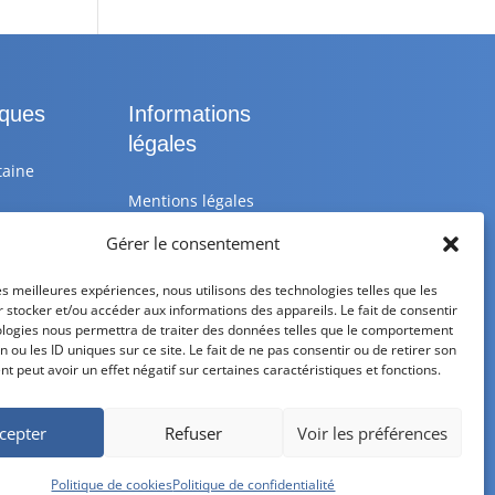
iques
Informations
légales
taine
Mentions légales
Gérer le consentement
 25 10
Politique de
confidentialité
les meilleures expériences, nous utilisons des technologies telles que les
 stocker et/ou accéder aux informations des appareils. Le fait de consentir
astik.fr
Politique de cookies
ologies nous permettra de traiter des données telles que le comportement
n ou les ID uniques sur ce site. Le fait de ne pas consentir ou de retirer son
medi de
CGV – CGU
 peut avoir un effet négatif sur certaines caractéristiques et fonctions.
Livraison et retour
cepter
Refuser
Voir les préférences
Politique de cookies
Politique de confidentialité