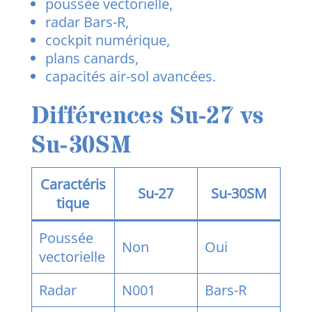
poussée vectorielle,
radar Bars-R,
cockpit numérique,
plans canards,
capacités air-sol avancées.
Différences Su-27 vs
Su-30SM
Caractéris
Su-27
Su-30SM
tique
Poussée
Non
Oui
vectorielle
Radar
N001
Bars-R