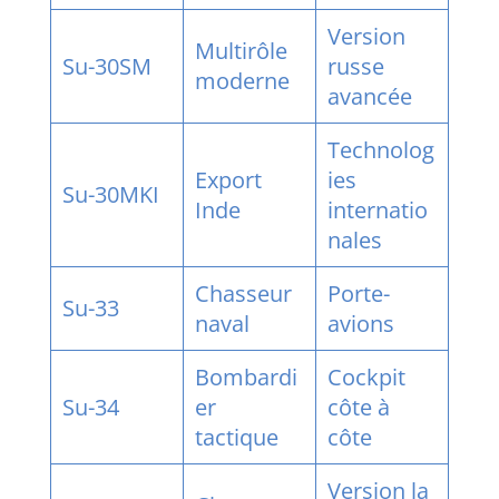
Version
Multirôle
Su-30SM
russe
moderne
avancée
Technolog
Export
ies
Su-30MKI
Inde
internatio
nales
Chasseur
Porte-
Su-33
naval
avions
Bombardi
Cockpit
Su-34
er
côte à
tactique
côte
Version la