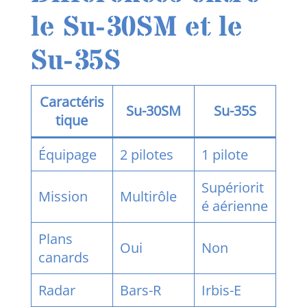
le Su-30SM et le
Su-35S
Caractéris
Su-30SM
Su-35S
tique
Équipage
2 pilotes
1 pilote
Supériorit
Mission
Multirôle
é aérienne
Plans
Oui
Non
canards
Radar
Bars-R
Irbis-E