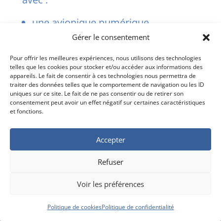
une avionique numérique,
des moteurs à poussée vectorielle,
Gérer le consentement
un radar beaucoup plus puissant,
Pour offrir les meilleures expériences, nous utilisons des technologies
une meilleure manœuvrabilité.
telles que les cookies pour stocker et/ou accéder aux informations des
appareils. Le fait de consentir à ces technologies nous permettra de
traiter des données telles que le comportement de navigation ou les ID
Pourquoi le Su-30
uniques sur ce site. Le fait de ne pas consentir ou de retirer son
consentement peut avoir un effet négatif sur certaines caractéristiques
et fonctions.
possède-t-il deux
pilotes ?
Accepter
Refuser
Le second pilote gère :
Voir les préférences
le radar,
les systèmes d’armes,
Politique de cookies
Politique de confidentialité
la navigation,