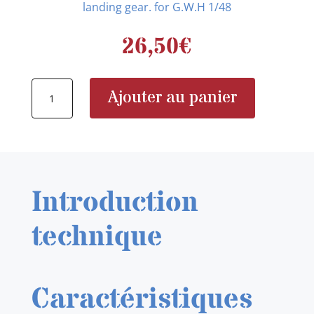
landing gear. for G.W.H 1/48
26,50
€
quantité
Ajouter au panier
de
DETAIL
&
WONDER
480601
Introduction
Su-
27/Su-
technique
27UB
landing
gear.
Caractéristiques
for
G.W.H