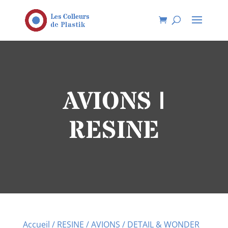
AVIONS |
RESINE
Accueil
/
RESINE
/
AVIONS
/ DETAIL & WONDER