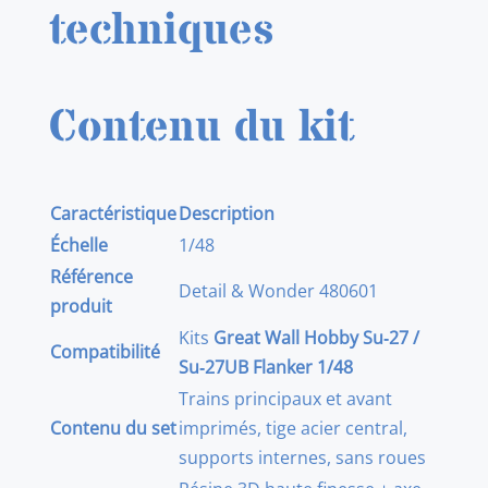
techniques
1/48
Contenu du kit
Caractéristique
Description
Échelle
1/48
Référence
Detail & Wonder 480601
produit
Kits
Great Wall Hobby Su‑27 /
Compatibilité
Su‑27UB Flanker 1/48
Trains principaux et avant
Contenu du set
imprimés, tige acier central,
supports internes, sans roues