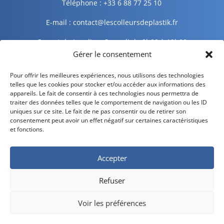
Téléphone : +33 6 88 77 25 10
E-mail : contact@lescolleursdeplastik.fr
Ouvert du Lundi au Samedi de 9h00 à 19h00
Gérer le consentement
Informations légales
Pour offrir les meilleures expériences, nous utilisons des technologies
telles que les cookies pour stocker et/ou accéder aux informations des
appareils. Le fait de consentir à ces technologies nous permettra de
traiter des données telles que le comportement de navigation ou les ID
Mentions légales
uniques sur ce site. Le fait de ne pas consentir ou de retirer son
consentement peut avoir un effet négatif sur certaines caractéristiques
Politique de confidentialité
et fonctions.
Politique de cookies
Accepter
CGV – CGU
Refuser
Livraison et retour
Voir les préférences
Développé par
Divilogy