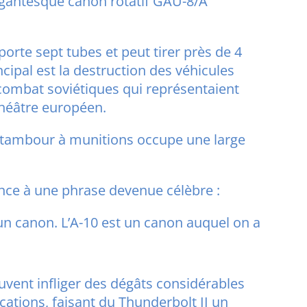
gigantesque canon rotatif GAU-8/A
rte sept tubes et peut tirer près de 4
cipal est la destruction des véhicules
combat soviétiques qui représentaient
théâtre européen.
 tambour à munitions occupe une large
ance à une phrase devenue célèbre :
un canon. L’A-10 est un canon auquel on a
vent infliger des dégâts considérables
ications, faisant du Thunderbolt II un