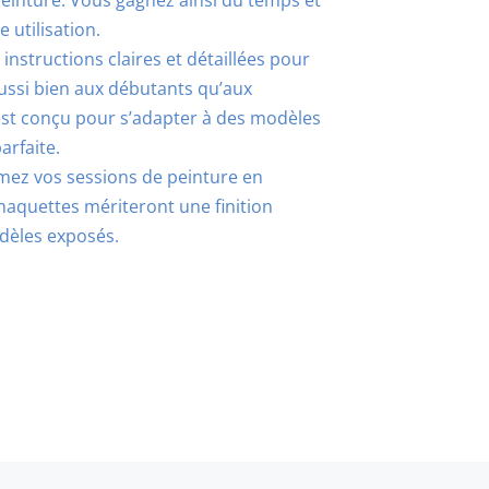
einture. Vous gagnez ainsi du temps et
utilisation.
nstructions claires et détaillées pour
aussi bien aux débutants qu’aux
est conçu pour s’adapter à des modèles
arfaite.
rmez vos sessions de peinture en
maquettes mériteront une finition
dèles exposés.