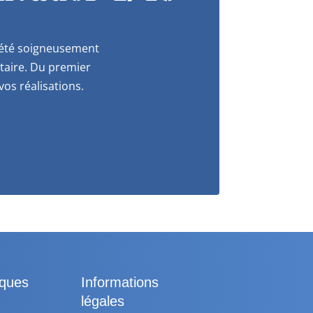
a été soigneusement
itaire. Du premier
os réalisations.
iques
Informations
légales