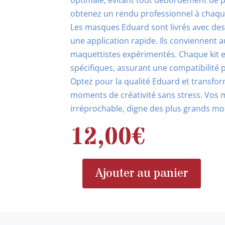
optimale, évitant tout débordement de p
obtenez un rendu professionnel à chaque 
Les masques Eduard sont livrés avec des i
une application rapide. Ils conviennent 
maquettistes expérimentés. Chaque kit 
spécifiques, assurant une compatibilité p
Optez pour la qualité Eduard et transfo
moments de créativité sans stress. Vos 
irréprochable, digne des plus grands mo
12,00
€
Ajouter au panier
quantité
de
EDUARD
TFace