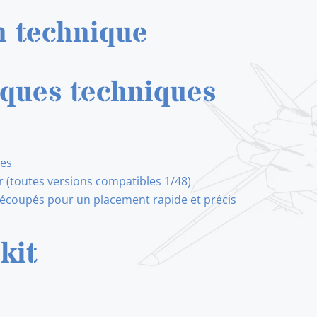
EX845
n technique
B-
26K
Invader
iques techniques
1/48
res
r (toutes versions compatibles 1/48)
écoupés pour un placement rapide et précis
kit