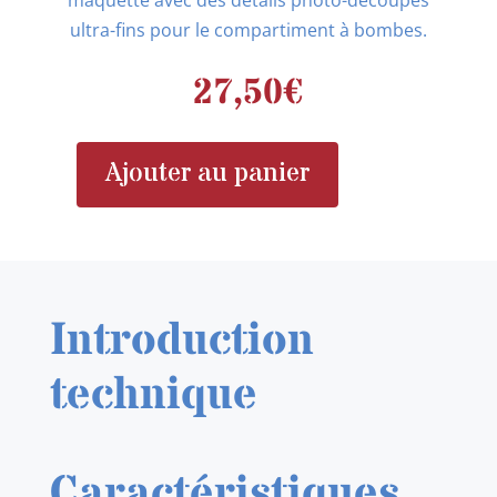
maquette avec des détails photo-découpés
ultra-fins pour le compartiment à bombes.
27,50
€
Ajouter au panier
quantité
de
EDUARD
481079
B-
Introduction
26K
Invader
technique
bomb
bay
1/48
Caractéristiques