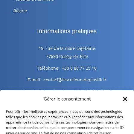
Résine
Informations pratiques
15, rue de la mare capitaine
77680 Roissy-en-Brie
Téléphone : +33 6 88 77 25 10
E-mail : contact@lescolleursdeplastik.fr
Ouvert du Lundi au Samedi de 9h00 à 19h00
Gérer le consentement
Informations légales
Pour offrir les meilleures expériences, nous utilisons des technologies
telles que les cookies pour stocker et/ou accéder aux informations des
appareils. Le fait de consentir à ces technologies nous permettra de
traiter des données telles que le comportement de navigation ou les ID
Mentions légales
uniques sur ce site. Le fait de ne pas consentir ou de retirer son