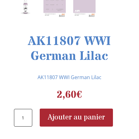
AK11807 WWI
German Lilac
AK11807 WWI German Lilac
2,60
€
quantité
Ajouter au panier
de
AK11807
WWI