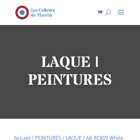
LAQUE |
PEINTURES
Accueil
/
PEINTURES
/
LAQUE
/ AK RC809 White