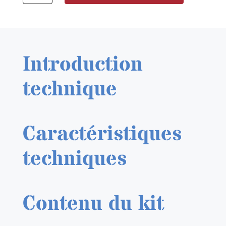
AK
RC809
White
Grey
Introduction
RAL
9002
technique
17
ml.
Caractéristiques
techniques
Contenu du kit