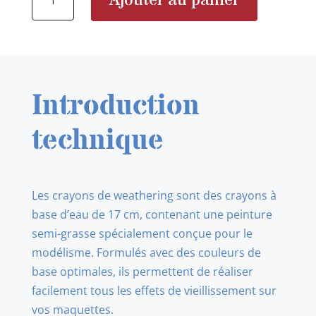
Ajouter au panier
de
AK10023
Watercolor
Pencil
Light
Introduction
Blue
technique
Les crayons de weathering sont des crayons à
base d’eau de 17 cm, contenant une peinture
semi-grasse spécialement conçue pour le
modélisme. Formulés avec des couleurs de
base optimales, ils permettent de réaliser
facilement tous les effets de vieillissement sur
vos maquettes.