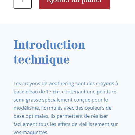
Ajouter au panier
de
AK10017
Watercolor
Pencil
Dark
Introduction
Chipping
for
technique
Les crayons de weathering sont des crayons à
base d’eau de 17 cm, contenant une peinture
semi-grasse spécialement conçue pour le
modélisme. Formulés avec des couleurs de
base optimales, ils permettent de réaliser
facilement tous les effets de vieillissement sur
vos maquettes.