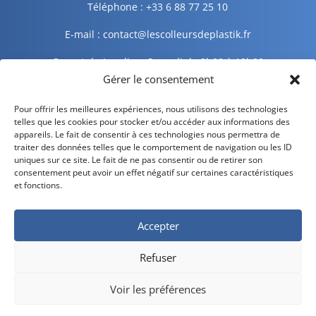
Téléphone : +33 6 88 77 25 10
E-mail : contact@lescolleursdeplastik.fr
Ouvert du Lundi au Samedi de 9h00 à 19h00
Gérer le consentement
Informations légales
Pour offrir les meilleures expériences, nous utilisons des technologies
telles que les cookies pour stocker et/ou accéder aux informations des
appareils. Le fait de consentir à ces technologies nous permettra de
traiter des données telles que le comportement de navigation ou les ID
Mentions légales
uniques sur ce site. Le fait de ne pas consentir ou de retirer son
consentement peut avoir un effet négatif sur certaines caractéristiques
Politique de confidentialité
et fonctions.
Politique de cookies
Accepter
CGV – CGU
Refuser
Livraison et retour
Voir les préférences
Développé par
Divilogy