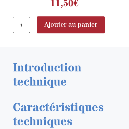
11,50
€
quantité
Ajouter au panier
de
VMS
VMSPR07
Primer
No.
Introduction
07
technique
Caractéristiques
techniques