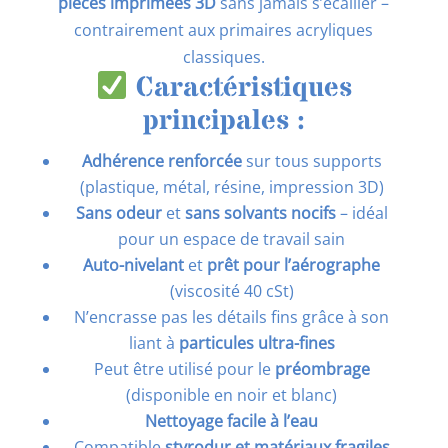
pièces imprimées 3D
sans jamais s’écailler –
contrairement aux primaires acryliques
classiques.
Caractéristiques
principales :
Adhérence renforcée
sur tous supports
(plastique, métal, résine, impression 3D)
Sans odeur
et
sans solvants nocifs
– idéal
pour un espace de travail sain
Auto-nivelant
et
prêt pour l’aérographe
(viscosité 40 cSt)
N’encrasse pas les détails fins grâce à son
liant à
particules ultra-fines
Peut être utilisé pour le
préombrage
(disponible en noir et blanc)
Nettoyage facile à l’eau
Compatible
styrodur et matériaux fragiles