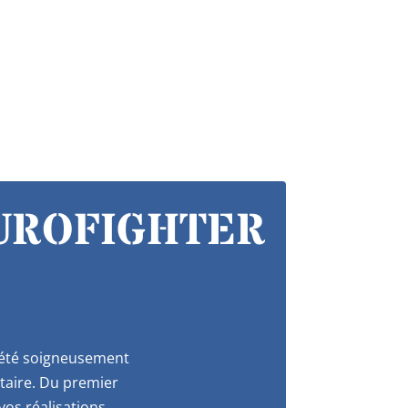
EUROFIGHTER
a été soigneusement
itaire. Du premier
os réalisations.