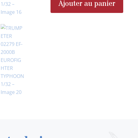
Ajouter au panier
quantité
de
TRUMPETER
02279
EF-
2000B
EUROFIGHTER
TYPHOON
1/32