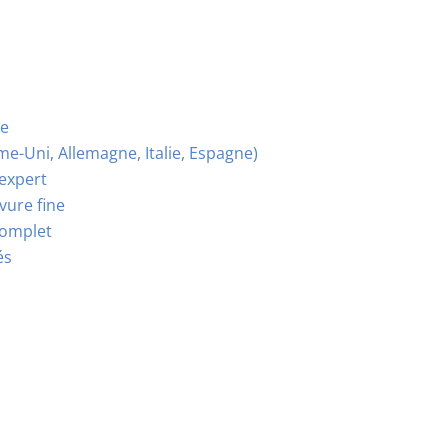
ue
-Uni, Allemagne, Italie, Espagne)
expert
vure fine
complet
és