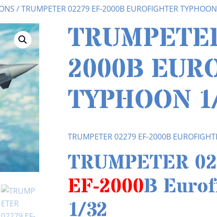
IONS
/ TRUMPETER 02279 EF-2000B EUROFIGHTER TYPHOON
TRUMPETER
2000B EUR
TYPHOON 1
TRUMPETER 02279 EF-2000B EUROFIGHT
TRUMPETER 022
EF-2000
B Eurof
1/32