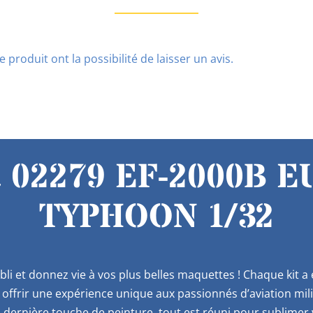
 produit ont la possibilité de laisser un avis.
02279 EF-2000B 
TYPHOON 1/32
bli et donnez vie à vos plus belles maquettes ! Chaque kit 
offrir une expérience unique aux passionnés d’aviation mil
 dernière touche de peinture, tout est réuni pour sublimer v