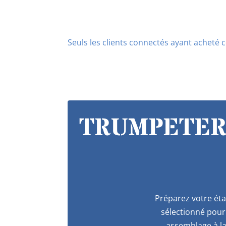
Seuls les clients connectés ayant acheté ce
TRUMPETER 
Préparez votre éta
sélectionné pour 
assemblage à la