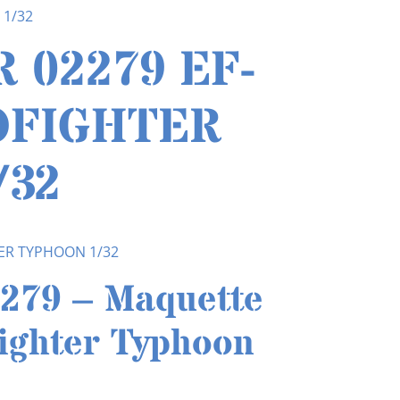
 1/32
 02279 EF-
OFIGHTER
/32
ER TYPHOON 1/32
79 – Maquette
ighter Typhoon