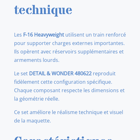
16
technique
Train
d’atterrissage
Heavyweight
Les
F-16 Heavyweight
utilisent un train renforcé
for
pour supporter charges externes importantes.
KINETIC
Ils opèrent avec réservoirs supplémentaires et
GOL
armements lourds.
1/48
Le set
DETAIL & WONDER 480622
reproduit
fidèlement cette configuration spécifique.
Chaque composant respecte les dimensions et
la géométrie réelle.
Ce set améliore le réalisme technique et visuel
de la maquette.