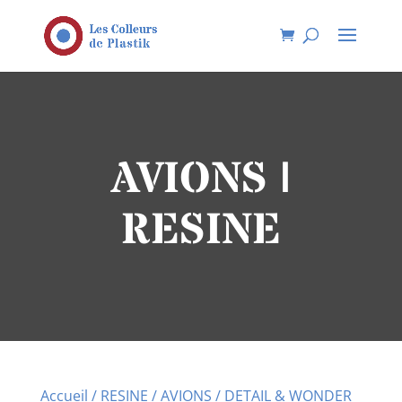
AVIONS |
RESINE
Accueil
/
RESINE
/
AVIONS
/ DETAIL & WONDER