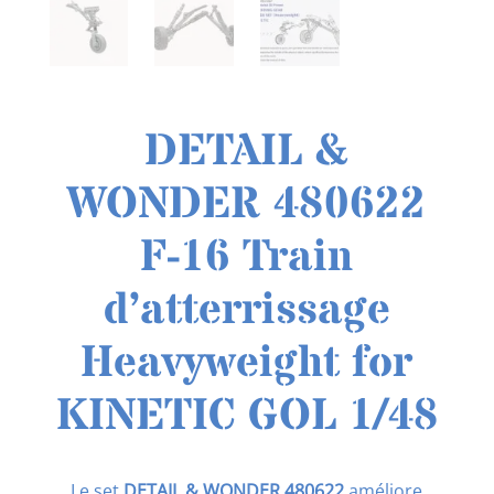
DETAIL &
WONDER 480622
F-16 Train
d’atterrissage
Heavyweight for
KINETIC GOL 1/48
Le set
DETAIL & WONDER 480622
améliore