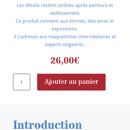
Les détails restent visibles après peinture et
vieillissement.
Ce produit convient aux vitrines, dioramas et
expositions.
Il s’adresse aux maquettistes intermédiaires et
experts exigeants.
26,00
€
quantité
Ajouter au panier
de
DETAIL
&
WONDER
480622
Introduction
F-