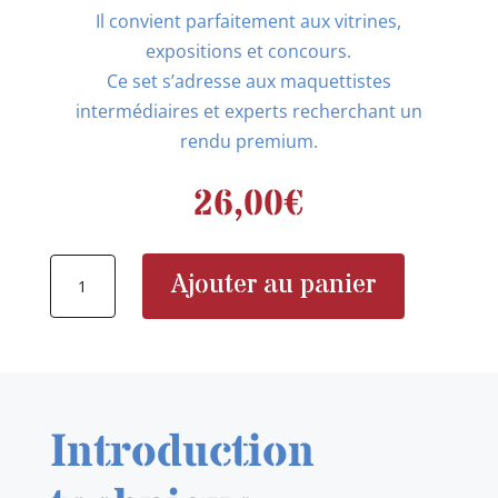
Il convient parfaitement aux vitrines,
expositions et concours.
Ce set s’adresse aux maquettistes
intermédiaires et experts recherchant un
rendu premium.
26,00
€
quantité
Ajouter au panier
de
DETAIL
&
WONDER
480618
Introduction
F-
16