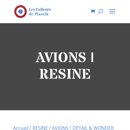
AVIONS |
RESINE
Accueil
/
RESINE
/
AVIONS
/ DETAIL & WONDER