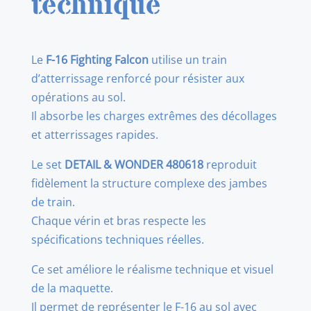
technique
Train
d’atterrissage
1/48
Le
F-16 Fighting Falcon
utilise un train
d’atterrissage renforcé pour résister aux
opérations au sol.
Il absorbe les charges extrêmes des décollages
et atterrissages rapides.
Le set
DETAIL & WONDER 480618
reproduit
fidèlement la structure complexe des jambes
de train.
Chaque vérin et bras respecte les
spécifications techniques réelles.
Ce set améliore le réalisme technique et visuel
de la maquette.
Il permet de représenter le F-16 au sol avec