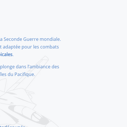
 la Seconde Guerre mondiale.
t adaptée pour les combats
icales
.
s plonge dans l’ambiance des
îles du Pacifique.