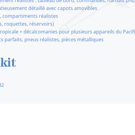
blement réalistes : tableau de bord, commandes, harnais p
tieusement détaillé avec capots amovibles
s, compartiments réalistes
roquettes, réservoirs)
tropicale + décalcomanies pour plusieurs appareils du Pacif
 parfaits, pneus réalistes, pièces métalliques
kit
32