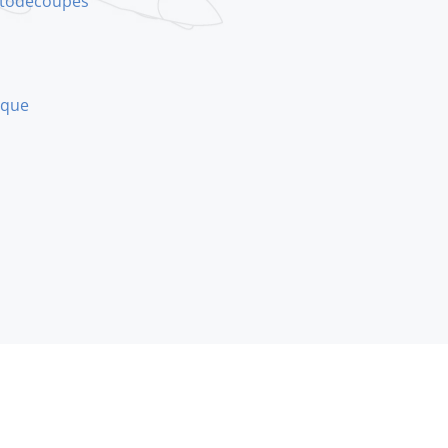
hotodécoupés
ique