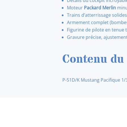
Détails du cockpit incroya
Moteur
Packard Merlin
minu
Trains d’atterrissage solide
Armement complet (bombes, 
Figurine de pilote en tenue 
Gravure précise, ajustements
Contenu du 
P-51D/K Mustang Pacifique 1/