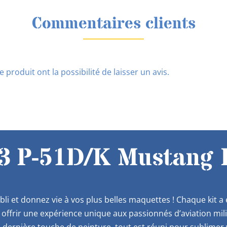
Commentaires clients
 produit ont la possibilité de laisser un avis.
 P-51D/K Mustang P
bli et donnez vie à vos plus belles maquettes ! Chaque kit 
offrir une expérience unique aux passionnés d’aviation mil
 dernière touche de peinture, tout est réuni pour sublimer v