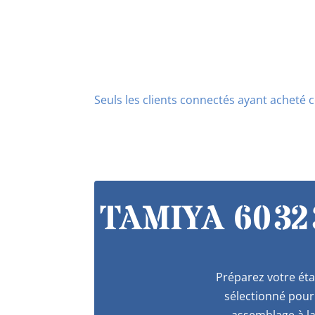
Seuls les clients connectés ayant acheté ce
TAMIYA 60323
Préparez votre éta
sélectionné pour 
assemblage à la