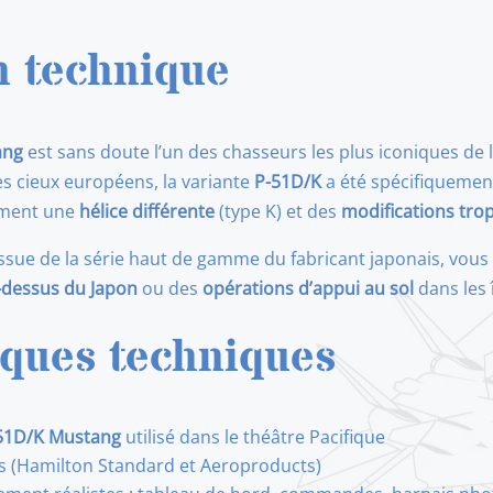
60323
P-
n technique
51D/K
Mustang
Pacifique
ang
est sans doute l’un des chasseurs les plus iconiques de
1/32
s cieux européens, la variante
P-51D/K
a été spécifiquemen
mment une
hélice différente
(type K) et des
modifications trop
 issue de la série haut de gamme du fabricant japonais, vou
-dessus du Japon
ou des
opérations d’appui au sol
dans les 
iques techniques
51D/K Mustang
utilisé dans le théâtre Pacifique
es (Hamilton Standard et Aeroproducts)