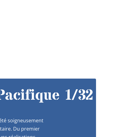
acifique 1/32
a été soigneusement
itaire. Du premier
os réalisations.