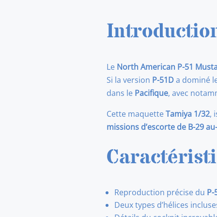
Introductio
Le
North American P-51 Must
Si la version
P-51D
a dominé le
dans le
Pacifique
, avec nota
Cette maquette
Tamiya 1/32
,
missions d’escorte de B-29 au
Caractérist
Reproduction précise du
P-
Deux types d’hélices inclus