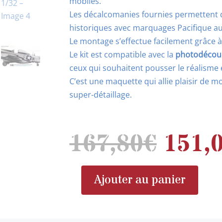
mobiles.
Les décalcomanies fournies permettent d
historiques avec marquages Pacifique a
Le montage s’effectue facilement grâce à 
Le kit est compatible avec la
photodécou
ceux qui souhaitent pousser le réalisme 
C’est une maquette qui allie plaisir de mo
super-détaillage.
Le
167,80
€
151,
prix
initia
était 
Ajouter au panier
quantité
167,8
de
TAMIYA