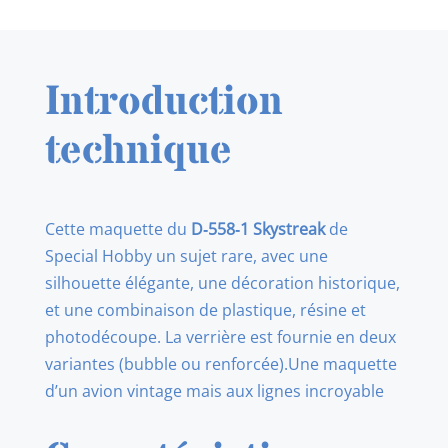
SPECIAL
HOBBY
48080
Introduction
MAQUETTE
D-
technique
558-
1
SKYSTREAK
Cette maquette du
D‑558‑1 Skystreak
de
1/48
Special Hobby un sujet rare, avec une
silhouette élégante, une décoration historique,
et une combinaison de plastique, résine et
photodécoupe. La verrière est fournie en deux
variantes (bubble ou renforcée).Une maquette
d’un avion vintage mais aux lignes incroyable