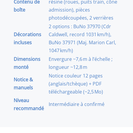
Contenu de
résine (roues, puits train, cône
boîte
admission), pièces
photodécoupées, 2 verrières
2 options : BuNo 37970 (Cdr
Décorations
Caldwell, record 1031 km/h),
incluses
BuNo 37971 (Maj. Marion Carl,
1047 km/h)
Dimensions
Envergure ~7,6 m à l’échelle ;
monté
longueur ~12,8 m
Notice couleur 12 pages
Notice &
(anglais/tchèque) + PDF
manuels
téléchargeable (~2,5 Mo)
Niveau
Intermédiaire à confirmé
recommandé