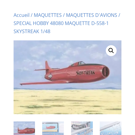
Accueil
/
MAQUETTES
/
MAQUETTES D'AVIONS
/
SPECIAL HOBBY 48080 MAQUETTE D-558-1
SKYSTREAK 1/48