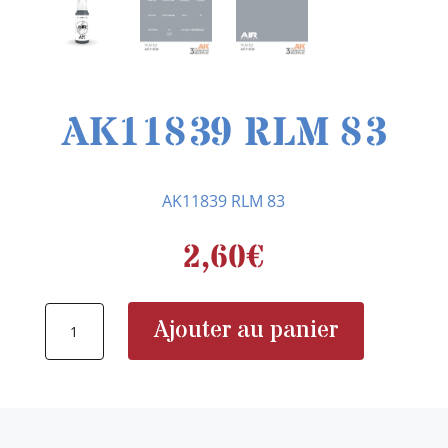
AK11839 RLM 83
AK11839 RLM 83
2,60
€
quantité
Ajouter au panier
de
AK11839
RLM
83