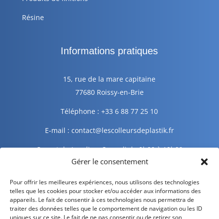
Résine
Informations pratiques
15, rue de la mare capitaine
77680 Roissy-en-Brie
Téléphone : +33 6 88 77 25 10
E-mail : contact@lescolleursdeplastik.fr
Ouvert du Lundi au Samedi de 9h00 à 19h00
Gérer le consentement
Informations légales
Pour offrir les meilleures expériences, nous utilisons des technologies
telles que les cookies pour stocker et/ou accéder aux informations des
appareils. Le fait de consentir à ces technologies nous permettra de
traiter des données telles que le comportement de navigation ou les ID
Mentions légales
uniques sur ce site. Le fait de ne pas consentir ou de retirer son