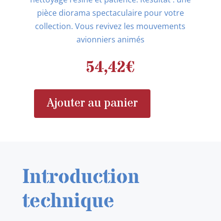
pièce diorama spectaculaire pour votre
collection. Vous revivez les mouvements
avionniers animés
54,42
€
Ajouter au panier
quantité
de
RESKIT
RSK48-
0024
Introduction
MD-
3B
technique
Mule
Tow