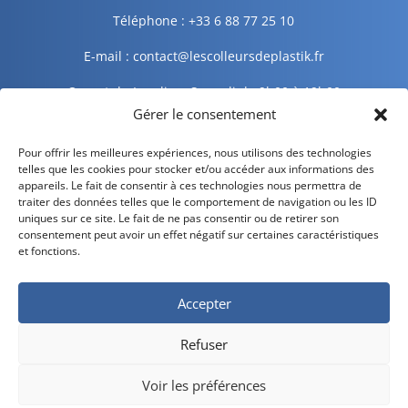
Téléphone : +33 6 88 77 25 10
E-mail : contact@lescolleursdeplastik.fr
Ouvert du Lundi au Samedi de 9h00 à 19h00
Gérer le consentement
Informations légales
Pour offrir les meilleures expériences, nous utilisons des technologies
telles que les cookies pour stocker et/ou accéder aux informations des
appareils. Le fait de consentir à ces technologies nous permettra de
traiter des données telles que le comportement de navigation ou les ID
Mentions légales
uniques sur ce site. Le fait de ne pas consentir ou de retirer son
consentement peut avoir un effet négatif sur certaines caractéristiques
Politique de confidentialité
et fonctions.
Politique de cookies
Accepter
CGV – CGU
Refuser
Livraison et retour
Voir les préférences