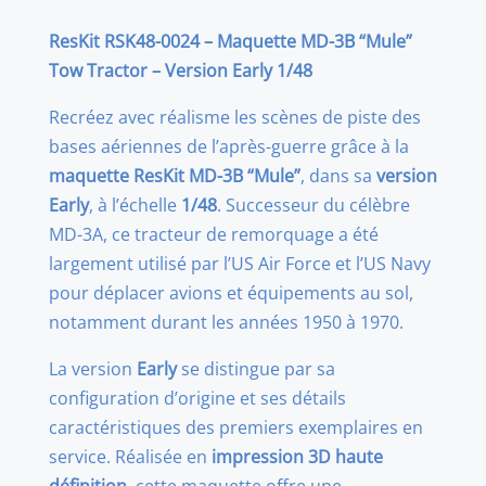
Tractor
ResKit RSK48-0024 – Maquette MD-3B “Mule”
Early
Tow Tractor – Version Early 1/48
Version
(1/48)
Recréez avec réalisme les scènes de piste des
bases aériennes de l’après-guerre grâce à la
maquette ResKit MD-3B “Mule”
, dans sa
version
Early
, à l’échelle
1/48
. Successeur du célèbre
MD-3A, ce tracteur de remorquage a été
largement utilisé par l’US Air Force et l’US Navy
pour déplacer avions et équipements au sol,
notamment durant les années 1950 à 1970.
La version
Early
se distingue par sa
configuration d’origine et ses détails
caractéristiques des premiers exemplaires en
service. Réalisée en
impression 3D haute