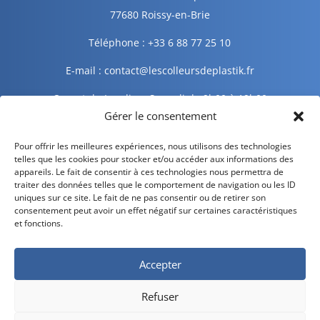
77680 Roissy-en-Brie
Téléphone : +33 6 88 77 25 10
E-mail : contact@lescolleursdeplastik.fr
Ouvert du Lundi au Samedi de 9h00 à 19h00
Gérer le consentement
Informations légales
Pour offrir les meilleures expériences, nous utilisons des technologies
telles que les cookies pour stocker et/ou accéder aux informations des
appareils. Le fait de consentir à ces technologies nous permettra de
traiter des données telles que le comportement de navigation ou les ID
Mentions légales
uniques sur ce site. Le fait de ne pas consentir ou de retirer son
consentement peut avoir un effet négatif sur certaines caractéristiques
Politique de confidentialité
et fonctions.
Politique de cookies
Accepter
CGV – CGU
Refuser
Livraison et retour