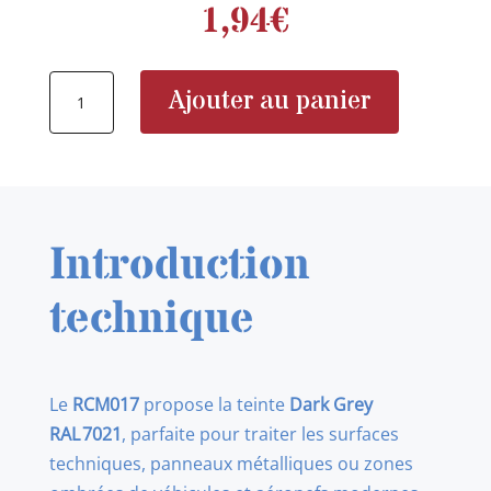
1,94
€
quantité
Ajouter au panier
de
AK
RCM017
RAL
7021
Introduction
DUNKELGRAU
technique
Le
RCM017
propose la teinte
Dark Grey
RAL 7021
, parfaite pour traiter les surfaces
techniques, panneaux métalliques ou zones