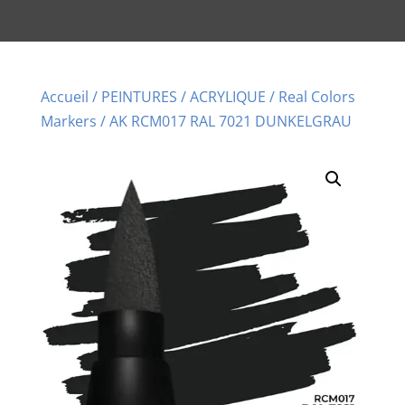
Accueil
/
PEINTURES
/
ACRYLIQUE
/
Real Colors
Markers
/ AK RCM017 RAL 7021 DUNKELGRAU