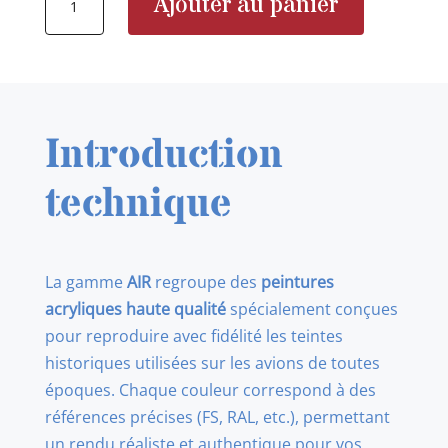
Ajouter au panier
de
AK11854
RAF
Camouflage
(Barley)
Introduction
technique
La gamme
AIR
regroupe des
peintures
acryliques haute qualité
spécialement conçues
pour reproduire avec fidélité les teintes
historiques utilisées sur les avions de toutes
époques. Chaque couleur correspond à des
références précises (FS, RAL, etc.), permettant
un rendu réaliste et authentique pour vos