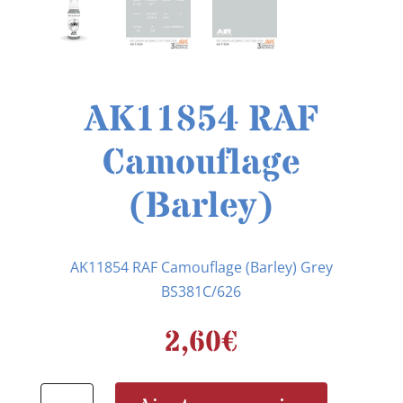
AK11854 RAF
Camouflage
(Barley)
AK11854 RAF Camouflage (Barley) Grey
BS381C/626
2,60
€
quantité