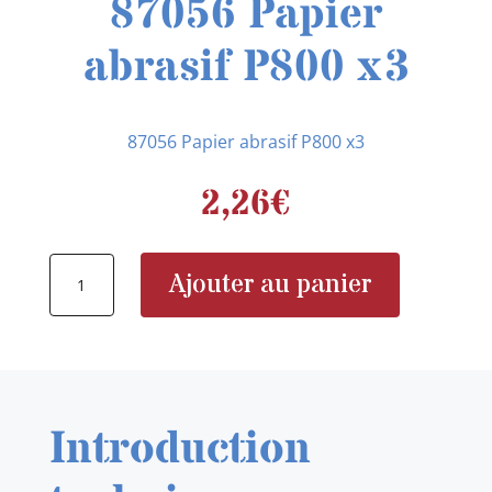
87056 Papier
abrasif P800 x3
87056 Papier abrasif P800 x3
2,26
€
quantité
Ajouter au panier
de
87056
Papier
abrasif
P800
Introduction
x3