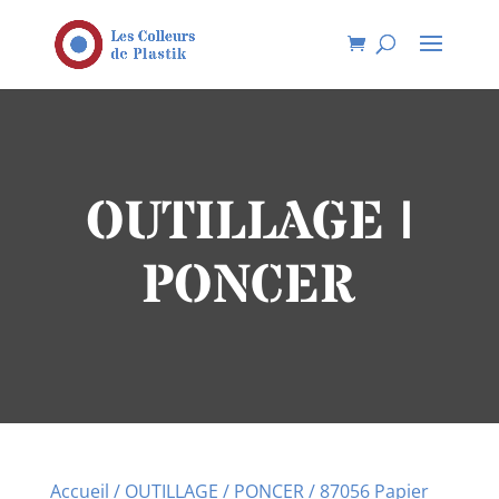
OUTILLAGE |
PONCER
Accueil
/
OUTILLAGE
/
PONCER
/ 87056 Papier