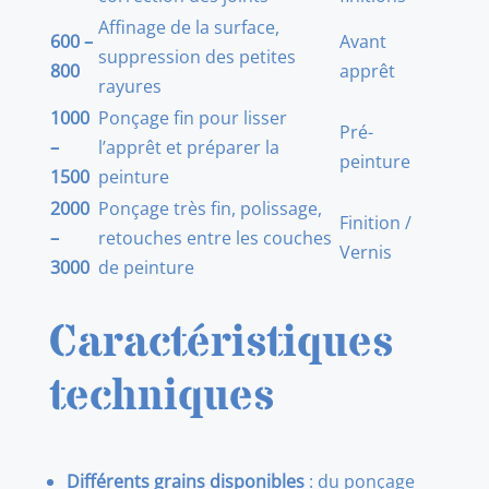
Affinage de la surface,
600 –
Avant
suppression des petites
800
apprêt
rayures
1000
Ponçage fin pour lisser
Pré-
–
l’apprêt et préparer la
peinture
1500
peinture
2000
Ponçage très fin, polissage,
Finition /
–
retouches entre les couches
Vernis
3000
de peinture
Caractéristiques
techniques
Différents grains disponibles
: du ponçage