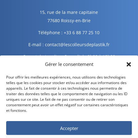
15, rue de la mare capitaine
77680 Roissy-en-Brie
Téléphone : +33 6 88 77 25 10
E-mail : contact@lescolleursdeplastik.fr
Ouvert du Lundi au Samedi de 9h00 à 19h00
Gérer le consentement
Informations légales
Pour offrir les meilleures expériences, nous utilisons des technologies
telles que les cookies pour stocker et/ou accéder aux informations des
appareils. Le fait de consentir à ces technologies nous permettra de
traiter des données telles que le comportement de navigation ou les ID
Mentions légales
uniques sur ce site. Le fait de ne pas consentir ou de retirer son
consentement peut avoir un effet négatif sur certaines caractéristiques
Politique de confidentialité
et fonctions.
Politique de cookies
Accepter
CGV – CGU