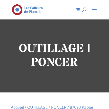
OUTILLAGE |
PONCER
Accueil
/
OUTILLAGE
/
PONCER
/ 87093 Papier