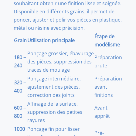
souhaitant obtenir une finition lisse et soignée.
Disponible en différents grains, il permet de
poncer, ajuster et polir vos pièces en plastique,
métal ou résine avec précision.
Étape de
Grain
Utilisation principale
modélisme
Ponçage grossier, ébavurage
180 –
Préparation
des pièces, suppression des
240
brute
traces de moulage
Ponçage intermédiaire,
Préparation
320 –
ajustement des pièces,
avant
400
correction des joints
finitions
Affinage de la surface,
600 –
Avant
suppression des petites
800
apprêt
rayures
1000
Ponçage fin pour lisser
Pré-