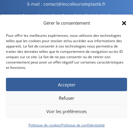
E-mail : contact@lescolleursdeplastik.fr
Ouvert du Lundi au Samedi de 9h00 à 19h00
Gérer le consentement
Informations légales
Pour offrir les meilleures expériences, nous utilisons des technologies
telles que les cookies pour stocker et/ou accéder aux informations des
appareils. Le fait de consentir à ces technologies nous permettra de
traiter des données telles que le comportement de navigation ou les ID
Mentions légales
uniques sur ce site. Le fait de ne pas consentir ou de retirer son
consentement peut avoir un effet négatif sur certaines caractéristiques
Politique de confidentialité
et fonctions.
Politique de cookies
Accepter
CGV – CGU
Refuser
Livraison et retour
Voir les préférences
Développé par
Divilogy
Politique de cookies
Politique de confidentialité