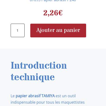
2,26
€
quantité
Ajouter au panier
de
87093
Papier
abrasif
P240
Introduction
technique
Le
papier abrasif TAMIYA
est un outil
indispensable pour tous les maquettistes