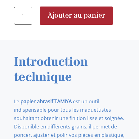
quantité
Ajouter au panier
de
87092
Papier
abrasif
P180
Introduction
technique
Le
papier abrasif TAMIYA
est un outil
indispensable pour tous les maquettistes
souhaitant obtenir une finition lisse et soignée.
Disponible en différents grains, il permet de
poncer, ajuster et polir vos pièces en plastique,