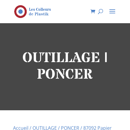
OUTILLAGE |
PONCER
Accueil
/
OUTILLAGE
/
PONCER
/ 87092 Papier