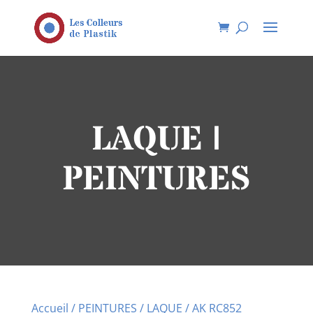
LAQUE |
PEINTURES
Accueil
/
PEINTURES
/
LAQUE
/ AK RC852