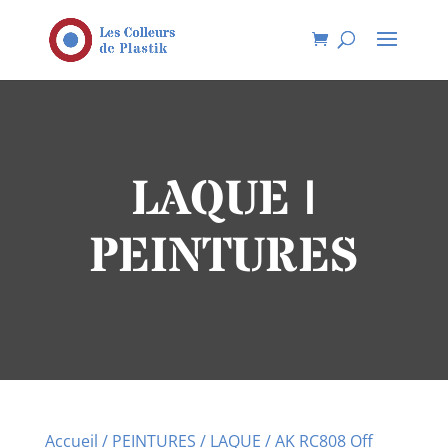
LAQUE |
PEINTURES
Accueil
/
PEINTURES
/
LAQUE
/ AK RC808 Off