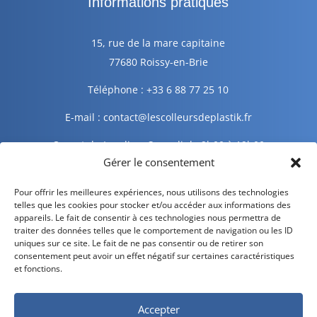
Informations pratiques
15, rue de la mare capitaine
77680 Roissy-en-Brie
Téléphone : +33 6 88 77 25 10
E-mail : contact@lescolleursdeplastik.fr
Ouvert du Lundi au Samedi de 9h00 à 19h00
Gérer le consentement
Informations légales
Pour offrir les meilleures expériences, nous utilisons des technologies
telles que les cookies pour stocker et/ou accéder aux informations des
appareils. Le fait de consentir à ces technologies nous permettra de
traiter des données telles que le comportement de navigation ou les ID
Mentions légales
uniques sur ce site. Le fait de ne pas consentir ou de retirer son
consentement peut avoir un effet négatif sur certaines caractéristiques
Politique de confidentialité
et fonctions.
Politique de cookies
Accepter
CGV – CGU