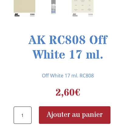
AK RC808 Off
White 17 ml.
Off White 17 ml. RC808
2,60
€
quantité
Ajouter au panier
de
AK
RC808