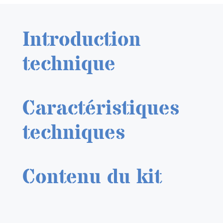
Off
White
Introduction
17
ml.
technique
Caractéristiques
techniques
Contenu du kit