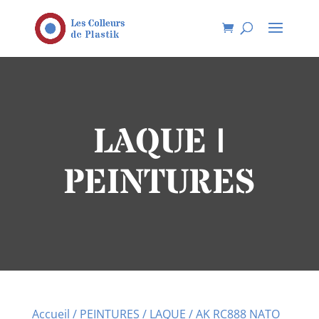
LAQUE |
PEINTURES
Accueil
/
PEINTURES
/
LAQUE
/ AK RC888 NATO