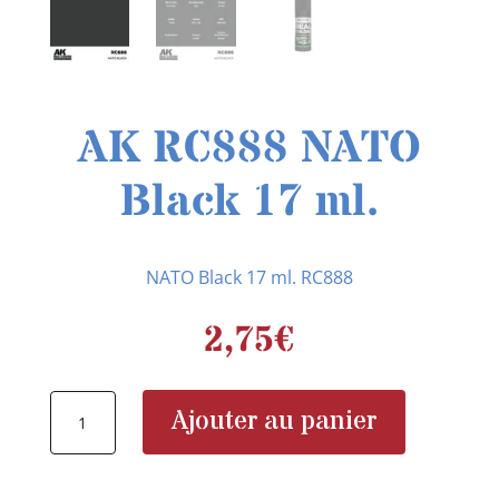
AK RC888 NATO
Black 17 ml.
NATO Black 17 ml. RC888
2,75
€
quantité
Ajouter au panier
de
AK
RC888