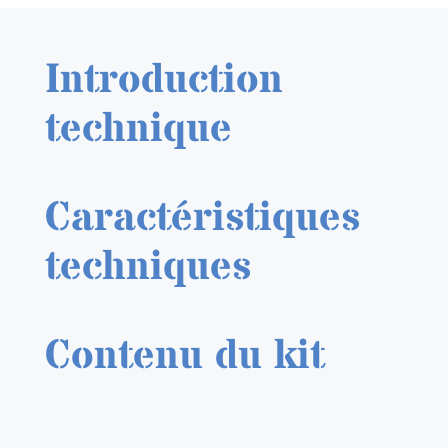
NATO
Black
Introduction
17
ml.
technique
Caractéristiques
techniques
Contenu du kit