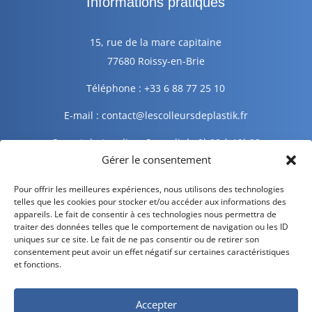
Informations pratiques
15, rue de la mare capitaine
77680 Roissy-en-Brie
Téléphone : +33 6 88 77 25 10
E-mail : contact@lescolleursdeplastik.fr
Ouvert du Lundi au Samedi de 9h00 à 19h00
Gérer le consentement
Informations légales
Pour offrir les meilleures expériences, nous utilisons des technologies
telles que les cookies pour stocker et/ou accéder aux informations des
appareils. Le fait de consentir à ces technologies nous permettra de
traiter des données telles que le comportement de navigation ou les ID
Mentions légales
uniques sur ce site. Le fait de ne pas consentir ou de retirer son
consentement peut avoir un effet négatif sur certaines caractéristiques
Politique de confidentialité
et fonctions.
Politique de cookies
Accepter
CGV – CGU