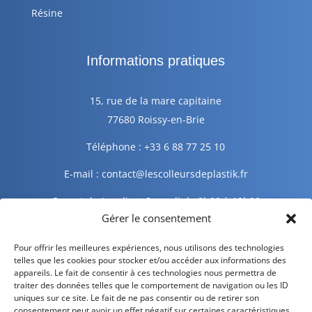
Résine
Informations pratiques
15, rue de la mare capitaine
77680 Roissy-en-Brie
Téléphone : +33 6 88 77 25 10
E-mail : contact@lescolleursdeplastik.fr
Ouvert du Lundi au Samedi de 9h00 à 19h00
Gérer le consentement
Informations légales
Pour offrir les meilleures expériences, nous utilisons des technologies
telles que les cookies pour stocker et/ou accéder aux informations des
appareils. Le fait de consentir à ces technologies nous permettra de
traiter des données telles que le comportement de navigation ou les ID
Mentions légales
uniques sur ce site. Le fait de ne pas consentir ou de retirer son
consentement peut avoir un effet négatif sur certaines caractéristiques