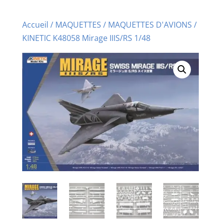
Accueil
/
MAQUETTES
/
MAQUETTES D'AVIONS
/
KINETIC K48058 Mirage IIIS/RS 1/48