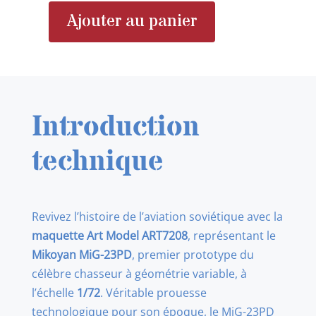
Ajouter au panier
quantité
de
Art
Model
ART7208
Introduction
Mikoyan
MiG-
technique
23PD
first
prototype
Revivez l’histoire de l’aviation soviétique avec la
1/72
maquette Art Model ART7208
, représentant le
Mikoyan MiG-23PD
, premier prototype du
célèbre chasseur à géométrie variable, à
l’échelle
1/72
. Véritable prouesse
technologique pour son époque, le MiG-23PD