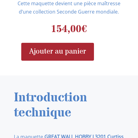
Cette maquette devient une pièce maîtresse
d’une collection Seconde Guerre mondiale.
154,00
€
Ajouter au panier
quantité
de
GREAT
WALL
HOBBY
Introduction
L3201
MAQUETTE
technique
AVION
FLYING
TIGERS
La maquette
GREAT WALL HOBBY L3201
Curtiss