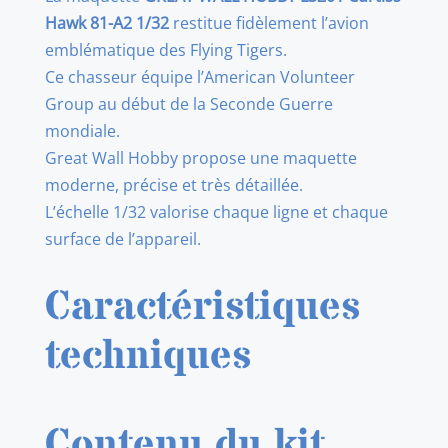
CURTISS
Hawk 81-A2
1/32
restitue fidèlement l’avion
HAWK
emblématique des Flying Tigers.
81-
Ce chasseur équipe l’American Volunteer
A2
Group au début de la Seconde Guerre
1/32
mondiale.
Great Wall Hobby propose une maquette
moderne, précise et très détaillée.
L’échelle 1/32 valorise chaque ligne et chaque
surface de l’appareil.
Caractéristiques
techniques
Contenu du kit