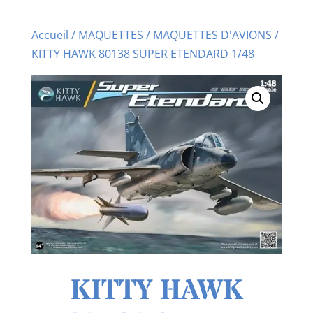
Accueil
/
MAQUETTES
/
MAQUETTES D'AVIONS
/
KITTY HAWK 80138 SUPER ETENDARD 1/48
KITTY HAWK