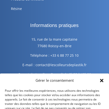
Résine
Informations pratiques
15, rue de la mare capitaine
77680 Roissy-en-Brie
Téléphone : +33 6 88 77 25 10
E-mail : contact@lescolleursdeplastik.fr
Ouvert du Lundi au Samedi de 9h00 à 19h00
Gérer le consentement
Informations légales
Pour offrir les meilleures expériences, nous utilisons des technologies
telles que les cookies pour stocker et/ou accéder aux informations des
appareils. Le fait de consentir à ces technologies nous permettra de
traiter des données telles que le comportement de navigation ou les ID
Mentions légales
uniques sur ce site. Le fait de ne pas consentir ou de retirer son