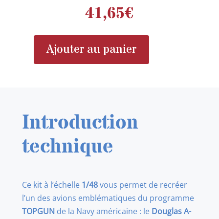
41,65
€
Ajouter au panier
quantité
de
HASEGAWA
7523
A-
Introduction
4E
SKYHAWK
technique
TOP
GUN
1/48
Ce kit à l’échelle
1/48
vous permet de recréer
l’un des avions emblématiques du programme
TOPGUN
de la Navy américaine : le
Douglas A-