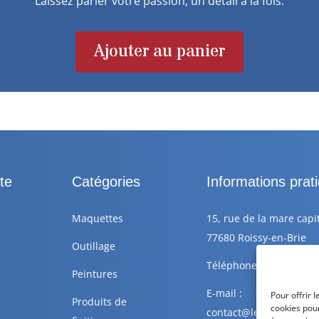
Laissez parler votre passion, un détail à la fois.
Ajouter au panier
te
Catégories
Informations prat
Maquettes
15, rue de la mare capi
77680 Roissy-en-Brie
Outillage
Téléphone : +33 6 88 77
Peintures
E-mail :
Pour offrir 
Produits de
cookies pour
contact@lescolleursdepl