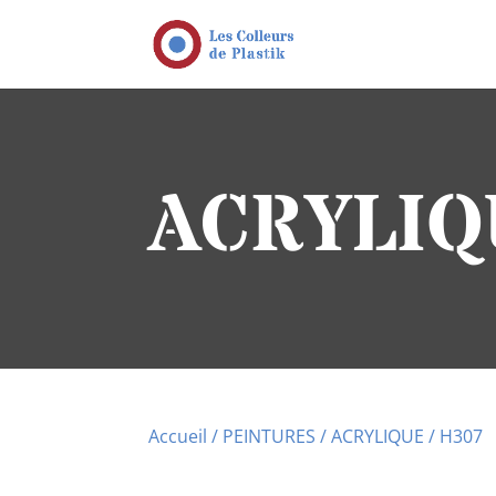
ACRYLIQ
Accueil
/
PEINTURES
/
ACRYLIQUE
/ H307