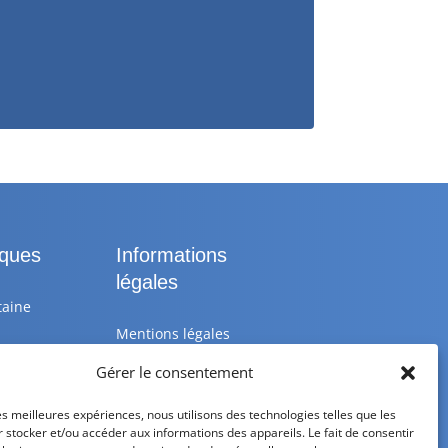
iques
Informations
légales
taine
Mentions légales
Gérer le consentement
 25 10
Politique de
confidentialité
les meilleures expériences, nous utilisons des technologies telles que les
 stocker et/ou accéder aux informations des appareils. Le fait de consentir
astik.fr
Politique de cookies