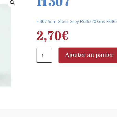
H307
H307 SemiGloss Grey FS36320 Gris FS363
2,70
€
quantité
Ajouter au panier
de
H307