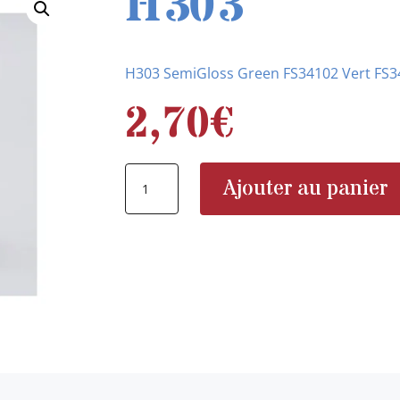
H303
H303 SemiGloss Green FS34102 Vert FS34
2,70
€
quantité
Ajouter au panier
de
H303