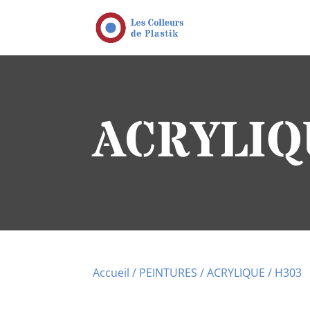
ACRYLIQ
Accueil
/
PEINTURES
/
ACRYLIQUE
/ H303