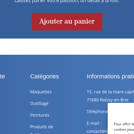
Laissez parler votre passion, un détail à la fois.
Ajouter au panier
te
Catégories
Informations prat
Maquettes
15, rue de la mare capi
77680 Roissy-en-Brie
Outillage
Téléphone : +33 6 88 77
Peintures
E-mail :
Pour offrir 
Produits de
cookies pour
contact@lescolleursdepl