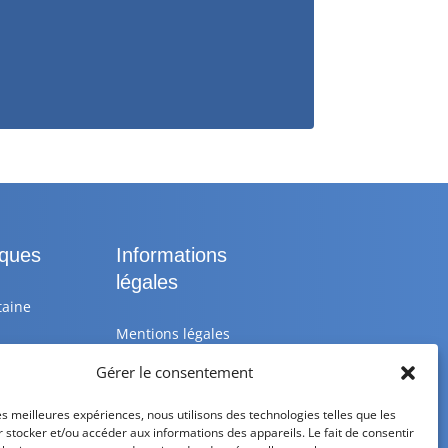
iques
Informations
légales
taine
Mentions légales
Gérer le consentement
 25 10
Politique de
confidentialité
les meilleures expériences, nous utilisons des technologies telles que les
 stocker et/ou accéder aux informations des appareils. Le fait de consentir
astik.fr
Politique de cookies