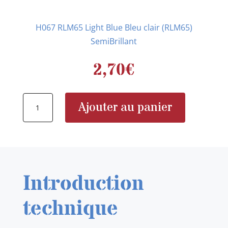
H067 RLM65 Light Blue Bleu clair (RLM65)
SemiBrillant
2,70
€
quantité
Ajouter au panier
de
H067
Introduction
technique