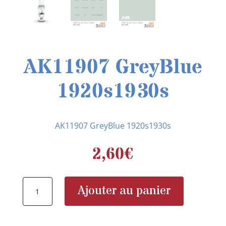
AK11907 GreyBlue
1920s1930s
AK11907 GreyBlue 1920s1930s
2,60
€
quantité
Ajouter au panier
de
AK11907
GreyBlue