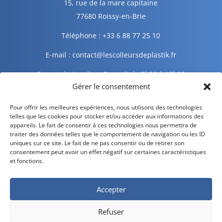
15, rue de la mare capitaine
77680 Roissy-en-Brie
Téléphone : +33 6 88 77 25 10
E-mail : contact@lescolleursdeplastik.fr
Ouvert du Lundi au Samedi de 9h00 à 19h00
Gérer le consentement
Informations légales
Pour offrir les meilleures expériences, nous utilisons des technologies
telles que les cookies pour stocker et/ou accéder aux informations des
appareils. Le fait de consentir à ces technologies nous permettra de
traiter des données telles que le comportement de navigation ou les ID
Mentions légales
uniques sur ce site. Le fait de ne pas consentir ou de retirer son
consentement peut avoir un effet négatif sur certaines caractéristiques
Politique de confidentialité
et fonctions.
Politique de cookies
Accepter
CGV – CGU
Refuser
Livraison et retour