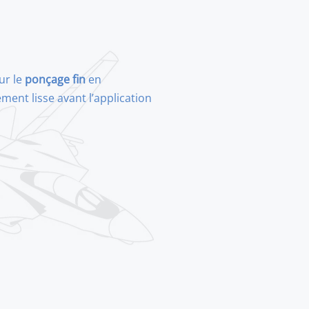
ur le
ponçage fin
en
ment lisse avant l’application