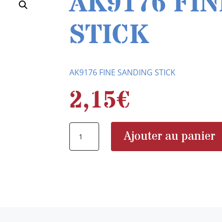
AK9176 FI
STICK
AK9176 FINE SANDING STICK
2,15
€
quantité
Ajouter au panier
de
AK9176
FINE
SANDING
STICK