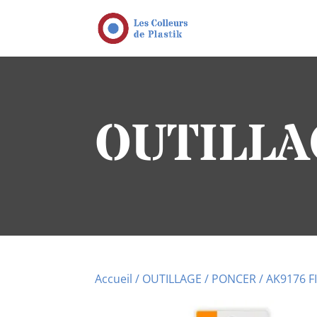
OUTILLA
Accueil
/
OUTILLAGE
/
PONCER
/ AK9176 F