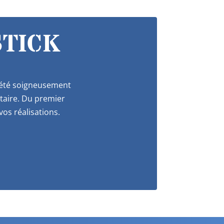
STICK
a été soigneusement
itaire. Du premier
os réalisations.