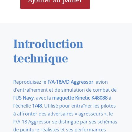
Ajouter au panier
quantité
de
KINETIC
K48088
F/A-
Introduction
18A/D
AGRESSOR
technique
1/48
Reproduisez le
F/A-18A/D Aggressor
, avion
d’entraînement et de simulation de combat de
l’
US Navy
, avec la
maquette Kinetic K48088
à
l’échelle
1/48
. Utilisé pour entraîner les pilotes
à affronter des adversaires « agresseurs », le
F/A-18 Aggressor se distingue par ses schémas
de peinture réalistes et ses performances