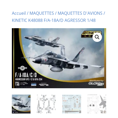
Accueil
/
MAQUETTES
/
MAQUETTES D'AVIONS
/
KINETIC K48088 F/A-18A/D AGRESSOR 1/48