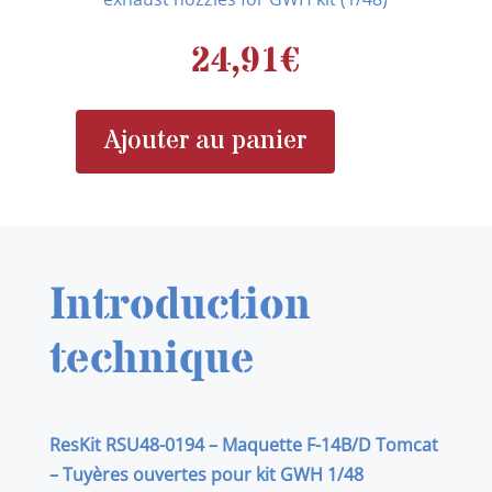
24,91
€
Ajouter au panier
quantité
de
RESKIT
RSU48-
0194
Introduction
F-
14
technique
(B,D)
Tomcat
open
ResKit RSU48-0194 – Maquette F-14B/D Tomcat
exhaust
– Tuyères ouvertes pour kit GWH 1/48
nozzles