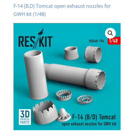
F-14 (B,D) Tomcat open exhaust nozzles for
GWH kit (1/48)