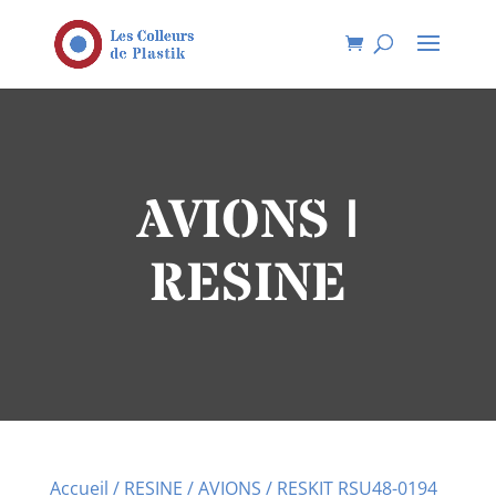
AVIONS |
RESINE
Accueil
/
RESINE
/
AVIONS
/ RESKIT RSU48-0194