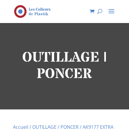
OUTILLAGE |
PONCER
Accueil
/
OUTILLAGE
/
PONCER
/ AK9177 EXTRA