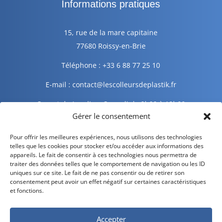
Informations pratiques
15, rue de la mare capitaine
77680 Roissy-en-Brie
Téléphone : +33 6 88 77 25 10
E-mail : contact@lescolleursdeplastik.fr
Ouvert du Lundi au Samedi de 9h00 à 19h00
Gérer le consentement
Informations légales
Pour offrir les meilleures expériences, nous utilisons des technologies
telles que les cookies pour stocker et/ou accéder aux informations des
appareils. Le fait de consentir à ces technologies nous permettra de
traiter des données telles que le comportement de navigation ou les ID
Mentions légales
uniques sur ce site. Le fait de ne pas consentir ou de retirer son
consentement peut avoir un effet négatif sur certaines caractéristiques
Politique de confidentialité
et fonctions.
Politique de cookies
Accepter