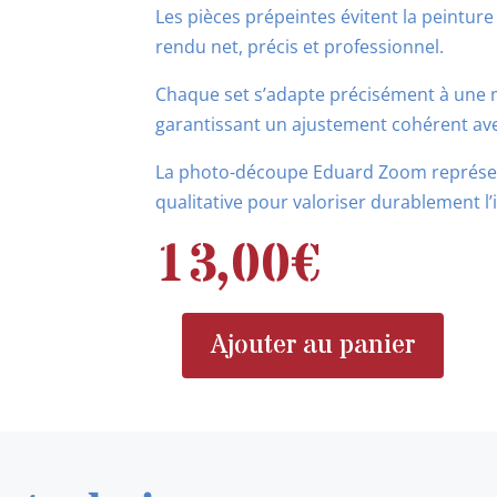
Les pièces prépeintes évitent la peintur
rendu net, précis et professionnel.
Chaque set s’adapte précisément à une m
garantissant un ajustement cohérent ave
La photo-découpe Eduard Zoom représent
qualitative pour valoriser durablement l
13,00
€
Ajouter au panier
quantité
de
EDUARD
ZOOM
FE805