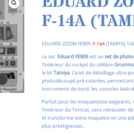
EDUARD ZO
F-14A (TAM
EDUARD ZOOM FE805
F-14A
(TAMIYA) 1/4
Le set
Eduard FE805
est un
set de phot
l’intérieur du cockpit du célèbre
Grumman
le kit
Tamiya
. Ce kit de détaillage ultra-p
photodécoupé pré-colorées, permettant 
instruments de bord, les consoles latérale
Parfait pour les maquettistes exigeants, 
l’intérieur du Tomcat, sans nécessiter de 
et transforme votre maquette en une pièc
plus prestigieuses.