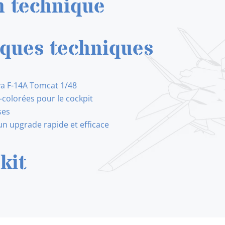
n technique
F-
14A
(TAMIYA)
iques techniques
1/48
ya F-14A Tomcat 1/48
colorées pour le cockpit
ses
un upgrade rapide et efficace
kit