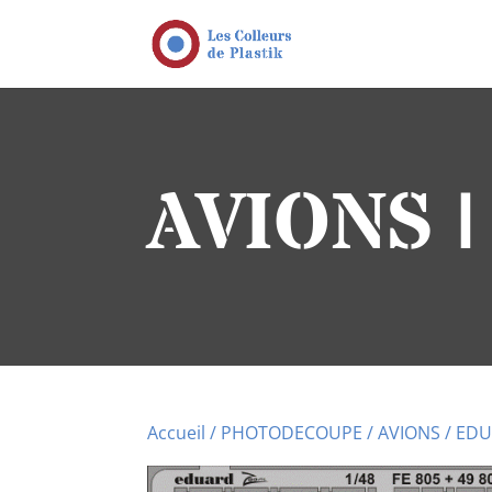
AVIONS 
Accueil
/
PHOTODECOUPE
/
AVIONS
/ EDU