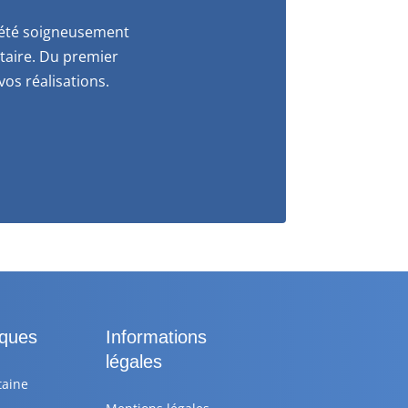
a été soigneusement
itaire. Du premier
os réalisations.
iques
Informations
légales
taine