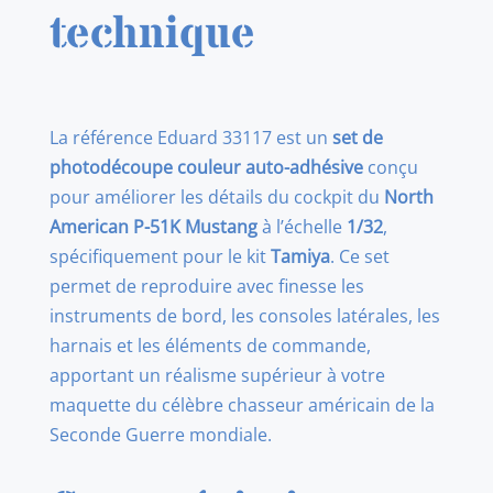
51K
technique
INTERIOR
S.A.1/32
La référence Eduard 33117 est un
set de
photodécoupe couleur auto-adhésive
conçu
pour améliorer les détails du cockpit du
North
American P-51K Mustang
à l’échelle
1/32
,
spécifiquement pour le kit
Tamiya
. Ce set
permet de reproduire avec finesse les
instruments de bord, les consoles latérales, les
harnais et les éléments de commande,
apportant un réalisme supérieur à votre
maquette du célèbre chasseur américain de la
Seconde Guerre mondiale.