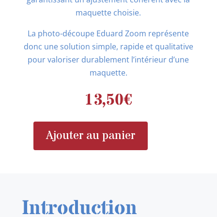
maquette choisie.
La photo-découpe Eduard Zoom représente
donc une solution simple, rapide et qualitative
pour valoriser durablement l’intérieur d’une
maquette.
13,50
€
Ajouter au panier
quantité
de
EDUARD
ZOOM
33117
Introduction
P-