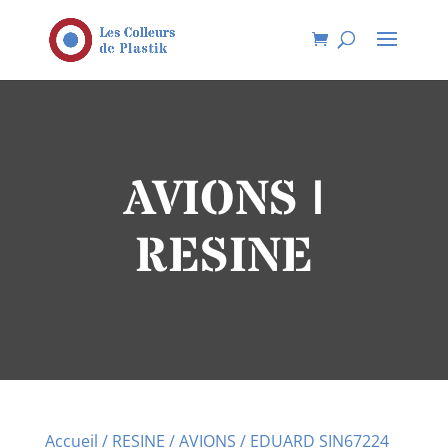
AVIONS |
RESINE
Accueil
/
RESINE
/
AVIONS
/ EDUARD SIN67224