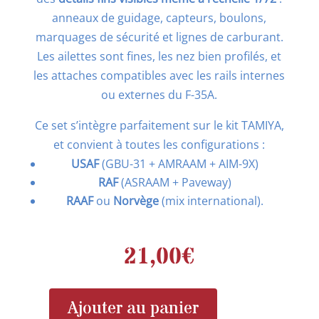
anneaux de guidage, capteurs, boulons,
marquages de sécurité et lignes de carburant.
Les ailettes sont fines, les nez bien profilés, et
les attaches compatibles avec les rails internes
ou externes du F-35A.
Ce set s’intègre parfaitement sur le kit TAMIYA
,
et convient à toutes les configurations :
USAF
(GBU-31 + AMRAAM + AIM-9X)
RAF
(ASRAAM + Paveway)
RAAF
ou
Norvège
(mix international)
.
21,00
€
Ajouter au panier
quantité