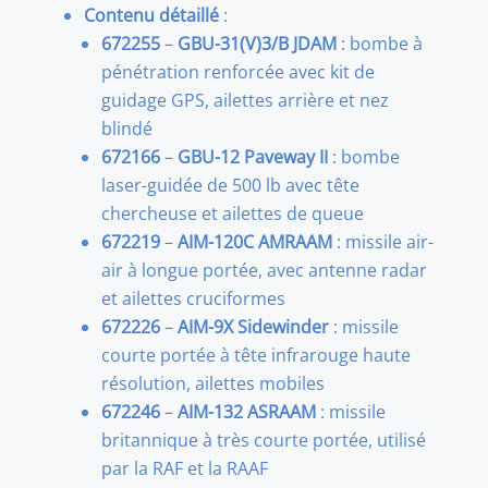
Contenu détaillé
:
672255
–
GBU-31(V)3/B JDAM
: bombe à
pénétration renforcée avec kit de
guidage GPS, ailettes arrière et nez
blindé
672166
–
GBU-12 Paveway II
: bombe
laser-guidée de 500 lb avec tête
chercheuse et ailettes de queue
672219
–
AIM-120C AMRAAM
: missile air-
air à longue portée, avec antenne radar
et ailettes cruciformes
672226
–
AIM-9X Sidewinder
: missile
courte portée à tête infrarouge haute
résolution, ailettes mobiles
672246
–
AIM-132 ASRAAM
: missile
britannique à très courte portée, utilisé
par la RAF et la RAAF