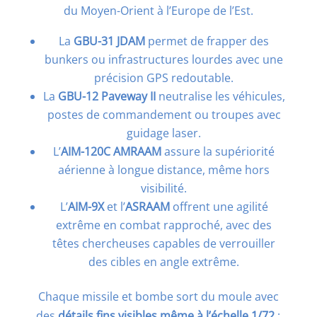
du Moyen-Orient à l’Europe de l’Est.
La
GBU-31 JDAM
permet de frapper des
bunkers ou infrastructures lourdes avec une
précision GPS redoutable.
La
GBU-12 Paveway II
neutralise les véhicules,
postes de commandement ou troupes avec
guidage laser.
L’
AIM-120C AMRAAM
assure la supériorité
aérienne à longue distance, même hors
visibilité.
L’
AIM-9X
et l’
ASRAAM
offrent une agilité
extrême en combat rapproché, avec des
têtes chercheuses capables de verrouiller
des cibles en angle extrême.
Chaque missile et bombe sort du moule avec
des
détails fins visibles même à l’échelle 1/72
: