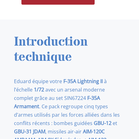
de
EDUARD
SIN67224
F-
Introduction
35A
armament
technique
1/72
Eduard équipe votre
F-35A Lightning II
à
l’échelle
1/72
avec un arsenal moderne
complet grâce au set SIN67224
F-35A
Armament
. Ce pack regroupe cinq types
d’armes utilisés par les forces alliées dans les
conflits récents : bombes guidées
GBU-12
et
GBU-31 JDAM
, missiles air-air
AIM-120C