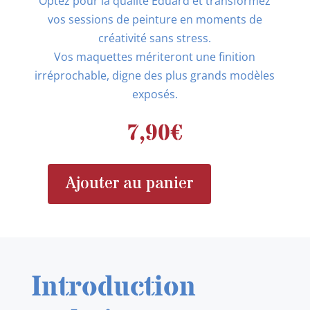
Optez pour la qualité Eduard et transformez
vos sessions de peinture en moments de
créativité sans stress.
Vos maquettes mériteront une finition
irréprochable, digne des plus grands modèles
exposés.
7,90
€
Ajouter au panier
quantité
de
EDUARD
JX204
MiG-
Introduction
29A
1/32