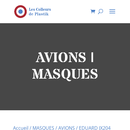
AVIONS |
MASQUES
Accueil
/
MASQUES
/
AVIONS
/ EDUARD JX204