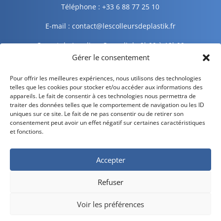
Téléphone : +33 6 88 77 25 10
E-mail : contact@lescolleursdeplastik.fr
Ouvert du Lundi au Samedi de 9h00 à 19h00
Gérer le consentement
Informations légales
Pour offrir les meilleures expériences, nous utilisons des technologies
telles que les cookies pour stocker et/ou accéder aux informations des
appareils. Le fait de consentir à ces technologies nous permettra de
traiter des données telles que le comportement de navigation ou les ID
Mentions légales
uniques sur ce site. Le fait de ne pas consentir ou de retirer son
consentement peut avoir un effet négatif sur certaines caractéristiques
Politique de confidentialité
et fonctions.
Politique de cookies
Accepter
CGV – CGU
Refuser
Livraison et retour
Voir les préférences
Développé par
Divilogy