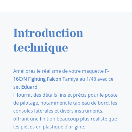
de
EDUARD
FE930
F-
Introduction
16C/N
(TAMIYA)
technique
1/48
Améliorez le réalisme de votre maquette
F-
16C/N Fighting Falcon
Tamiya au 1/48 avec ce
set
Eduard
.
Il fournit des détails fins et précis pour le poste
de pilotage, notamment le tableau de bord, les
consoles latérales et divers instruments,
offrant une finition beaucoup plus réaliste que
les pièces en plastique d’origine.