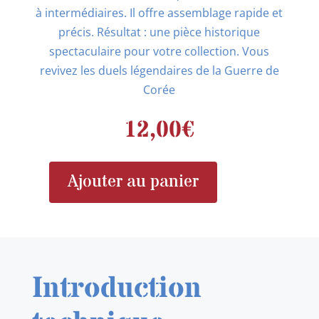
à intermédiaires. Il offre assemblage rapide et
précis. Résultat : une pièce historique
spectaculaire pour votre collection. Vous
revivez les duels légendaires de la Guerre de
Corée
12,00
€
Ajouter au panier
quantité
de
EDUARD
Maquette
avion
Introduction
7459
MiG-