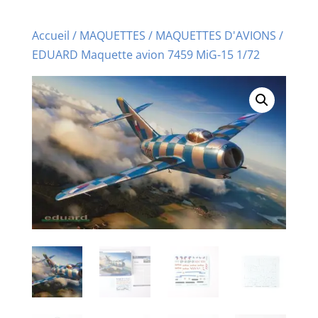
Accueil
/
MAQUETTES
/
MAQUETTES D'AVIONS
/
EDUARD Maquette avion 7459 MiG-15 1/72