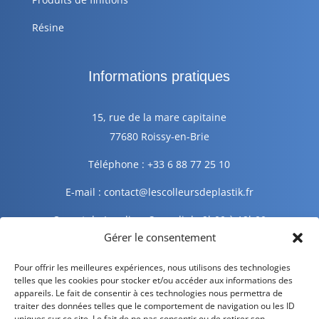
Résine
Informations pratiques
15, rue de la mare capitaine
77680 Roissy-en-Brie
Téléphone : +33 6 88 77 25 10
E-mail : contact@lescolleursdeplastik.fr
Ouvert du Lundi au Samedi de 9h00 à 19h00
Gérer le consentement
Informations légales
Pour offrir les meilleures expériences, nous utilisons des technologies
telles que les cookies pour stocker et/ou accéder aux informations des
appareils. Le fait de consentir à ces technologies nous permettra de
traiter des données telles que le comportement de navigation ou les ID
Mentions légales
uniques sur ce site. Le fait de ne pas consentir ou de retirer son