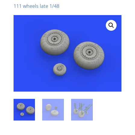
111 wheels late 1/48