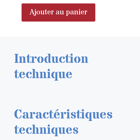
Ajouter au panier
quantité
de
EDUARD
648543
He
Introduction
111
wheels
technique
late
1/48
Caractéristiques
techniques