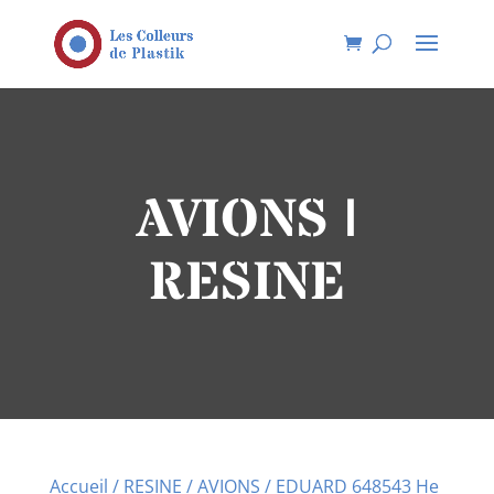
AVIONS |
RESINE
Accueil
/
RESINE
/
AVIONS
/ EDUARD 648543 He