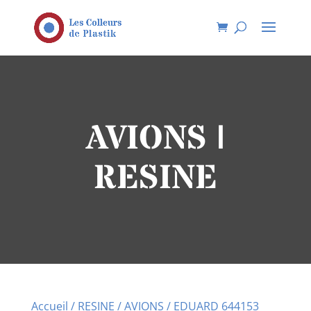
AVIONS |
RESINE
Accueil
/
RESINE
/
AVIONS
/ EDUARD 644153