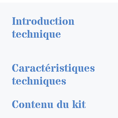
LööK
OV-
Introduction
10A
1/48
technique
Caractéristiques
techniques
Contenu du kit