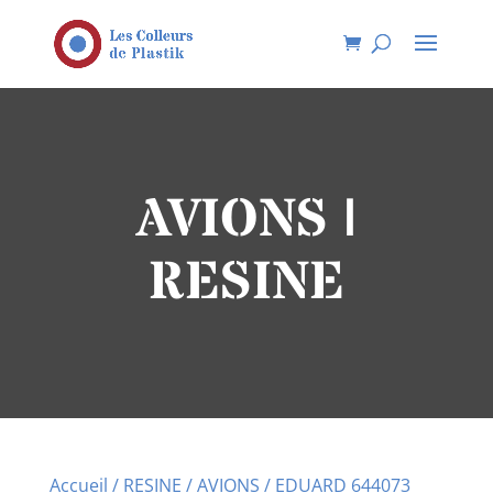
AVIONS |
RESINE
Accueil
/
RESINE
/
AVIONS
/ EDUARD 644073