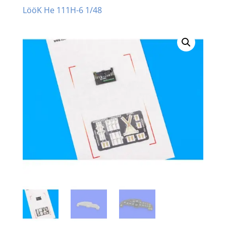
LööK He 111H-6 1/48