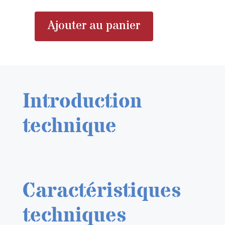
Ajouter au panier
quantité
de
EDUARD
644073
LööK
Introduction
He
111H-
technique
6
1/48
Caractéristiques
techniques